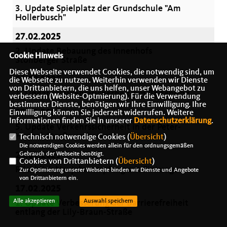
3. Update Spielplatz der Grundschule "Am
Hollerbusch"
27.02.2025
2. Update Bebauung des Innenhofs
Cookie Hinweis
Stollberger Straße
Diese Webseite verwendet Cookies, die notwendig sind, um
25.02.2025
die Webseite zu nutzen. Weiterhin verwenden wir Dienste
von Drittanbietern, die uns helfen, unser Webangebot zu
1. Update Verkehrssicherheit Am Baltenring
verbessern (Website-Optmierung). Für die Verwendung
bestimmter Dienste, benötigen wir Ihre Einwilligung. Ihre
23.02.2025
Einwilligung können Sie jederzeit widerrufen. Weitere
Informationen finden Sie in unserer
Datenschutzerklärung
.
5. Update Verkehrssicherheit in der Peter-
Huchel-Straße verbessern
Technisch notwendige Cookies (
Übersicht
)
Die notwendigen Cookies werden allein für den ordnungsgemäßen
20.02.2025
Gebrauch der Webseite benötigt.
Cookies von Drittanbietern (
Übersicht
)
Rückblick Neujahrsempfang mit Finissage
Zur Optimierung unserer Webseite binden wir Dienste und Angebote
von Drittanbietern ein.
17.02.2025
Alle akzeptieren
Auswahl speichern
1. Update Verbesserung der Barrierefreiheit
entlang der Lily-Braun-Straße