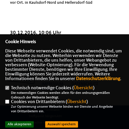
vor Ort. in Kaulsdorf-Nord und Hellersdorf-Süd
30.12.2016, 10:06 Uhr
Cookie Hinweis
Diese Webseite verwendet Cookies, die notwendig sind, um
die Webseite zu nutzen. Weiterhin verwenden wir Dienste
von Drittanbietern, die uns helfen, unser Webangebot zu
verbessern (Website-Optmierung). Für die Verwendung
bestimmter Dienste, benötigen wir Ihre Einwilligung. Ihre
Einwilligung können Sie jederzeit widerrufen. Weitere
Informationen finden Sie in unserer
Datenschutzerklärung
.
IMPRESSUM
DATENSCHUTZ
Technisch notwendige Cookies (
Übersicht
)
KONTAKT
Die notwendigen Cookies werden allein für den ordnungsgemäßen
Gebrauch der Webseite benötigt.
Cookies von Drittanbietern (
Übersicht
)
Zur Optimierung unserer Webseite binden wir Dienste und Angebote
@2026 Alexander J. Herrmann -
von Drittanbietern ein.
Treffpunkt bürgernAH
Alle Rechte vorbehalten.
Alle akzeptieren
Auswahl speichern