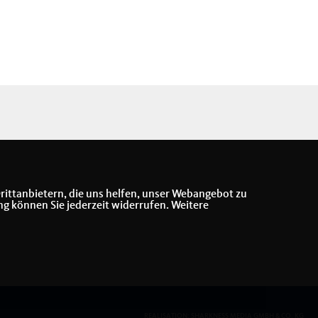
rittanbietern, die uns helfen, unser Webangebot zu
ng können Sie jederzeit widerrufen. Weitere
REALISATION: SHARKNESS MEDIA GMBH & CO. KG