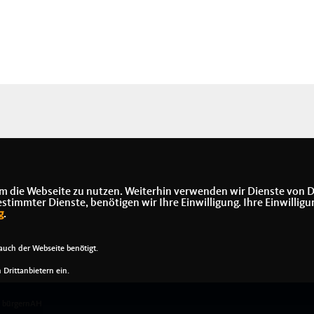
m die Webseite zu nutzen. Weiterhin verwenden wir Dienste von D
immter Dienste, benötigen wir Ihre Einwilligung. Ihre Einwilligu
g
.
uch der Webseite benötigt.
Drittanbietern ein.
t bürgernAH