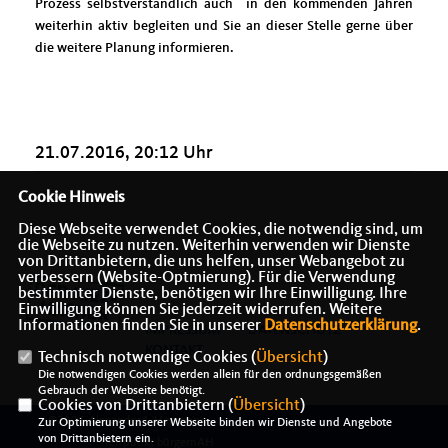
Prozess selbstverständlich auch in den kommenden Jahren
weiterhin aktiv begleiten und Sie an dieser Stelle gerne über
die weitere Planung informieren.
21.07.2016, 20:12 Uhr
Cookie Hinweis
Diese Webseite verwendet Cookies, die notwendig sind, um
die Webseite zu nutzen. Weiterhin verwenden wir Dienste
von Drittanbietern, die uns helfen, unser Webangebot zu
verbessern (Website-Optmierung). Für die Verwendung
bestimmter Dienste, benötigen wir Ihre Einwilligung. Ihre
Einwilligung können Sie jederzeit widerrufen. Weitere
Informationen finden Sie in unserer
Datenschutzerklärung
.
IMPRESSUM
DATENSCHUTZ
KONTAKT
Technisch notwendige Cookies (
Übersicht
)
Die notwendigen Cookies werden allein für den ordnungsgemäßen
Gebrauch der Webseite benötigt.
Cookies von Drittanbietern (
Übersicht
)
@2026 Alexander J. Herrmann -
Zur Optimierung unserer Webseite binden wir Dienste und Angebote
von Drittanbietern ein.
Treffpunkt bürgernAH