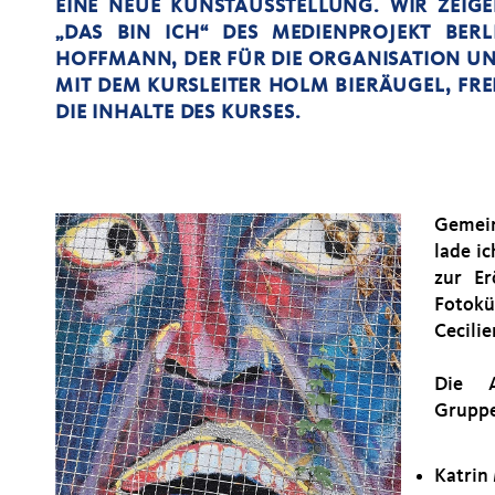
EINE NEUE KUNSTAUSSTELLUNG. WIR ZEIGE
DAS BIN ICH“ DES MEDIENPROJEKT BER
HOFFMANN, DER FÜR DIE ORGANISATION UN
MIT DEM KURSLEITER HOLM BIERÄUGEL, FR
DIE INHALTE DES KURSES.
Gemein
lade i
zur Er
Fotok
Cecilie
Die A
Gruppe
Katrin