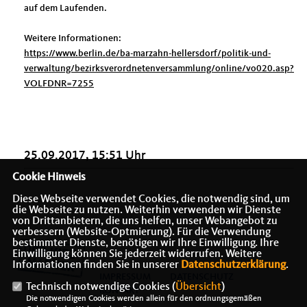
auf dem Laufenden.
Weitere Informationen:
https://www.berlin.de/ba-marzahn-hellersdorf/politik-und-
verwaltung/bezirksverordnetenversammlung/online/vo020.asp?
VOLFDNR=7255
25.09.2017, 15:51 Uhr
Cookie Hinweis
Diese Webseite verwendet Cookies, die notwendig sind, um
die Webseite zu nutzen. Weiterhin verwenden wir Dienste
von Drittanbietern, die uns helfen, unser Webangebot zu
verbessern (Website-Optmierung). Für die Verwendung
bestimmter Dienste, benötigen wir Ihre Einwilligung. Ihre
Einwilligung können Sie jederzeit widerrufen. Weitere
Informationen finden Sie in unserer
Datenschutzerklärung
.
IMPRESSUM
DATENSCHUTZ
Technisch notwendige Cookies (
Übersicht
)
KONTAKT
Die notwendigen Cookies werden allein für den ordnungsgemäßen