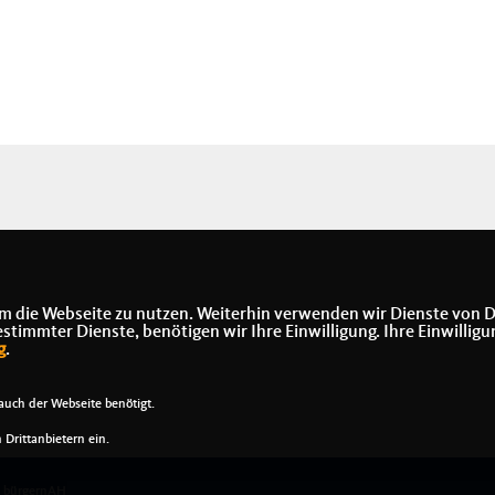
m die Webseite zu nutzen. Weiterhin verwenden wir Dienste von D
immter Dienste, benötigen wir Ihre Einwilligung. Ihre Einwilligu
g
.
uch der Webseite benötigt.
Drittanbietern ein.
t bürgernAH