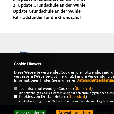
2. Update Grundschule an der Wuhle
Update Grundschule an der Wuhle
Fahrradständer für die Grundschul
Cookie Hinweis
Diese Webseite verwendet Cookies, die notwendig sind, u
verbessern (Website-Optmierung). Für die Verwendung best
Informationen finden Sie in unserer
Datenschutzerklärun
Technisch notwendige Cookies (
Übersicht
)
IMPRESSUM
DATENSCHUTZ
KONTAKT
Die notwendigen Cookies werden allein für den ordnungsgemäßen Gebra
Cookies von Drittanbietern (
Übersicht
)
Zur Optimierung unserer Webseite binden wir Dienste und Angebote von 
Alle akzeptieren
Auswahl speichern
@2026 Alexander J. Herrmann - Treffpunk