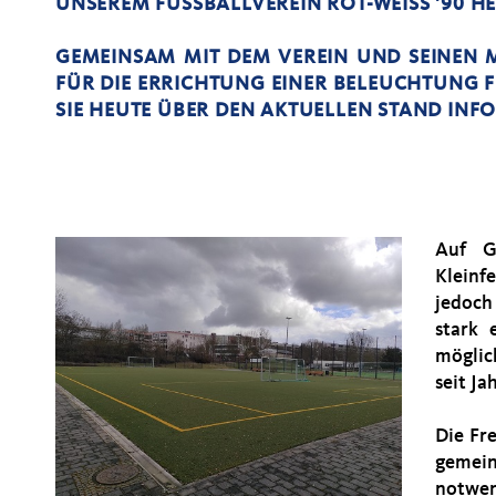
UNSEREM FUSSBALLVEREIN ROT-WEISS '90 HE
GEMEINSAM MIT DEM VEREIN UND SEINEN M
FÜR DIE ERRICHTUNG EINER BELEUCHTUNG F
SIE HEUTE ÜBER DEN AKTUELLEN STAND INF
Auf G
Kleinf
jedoch
stark 
möglic
seit J
Die Fr
gemei
notwen