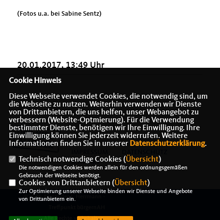
(Fotos u.a. bei Sabine Sentz)
20.01.2017, 13:49 Uhr
Cookie Hinweis
Diese Webseite verwendet Cookies, die notwendig sind, um
die Webseite zu nutzen. Weiterhin verwenden wir Dienste
von Drittanbietern, die uns helfen, unser Webangebot zu
verbessern (Website-Optmierung). Für die Verwendung
bestimmter Dienste, benötigen wir Ihre Einwilligung. Ihre
Einwilligung können Sie jederzeit widerrufen. Weitere
Informationen finden Sie in unserer
Datenschutzerklärung
.
IMPRESSUM
DATENSCHUTZ
Technisch notwendige Cookies (
Übersicht
)
KONTAKT
Die notwendigen Cookies werden allein für den ordnungsgemäßen
Gebrauch der Webseite benötigt.
Cookies von Drittanbietern (
Übersicht
)
Zur Optimierung unserer Webseite binden wir Dienste und Angebote
@2026 Alexander J. Herrmann -
von Drittanbietern ein.
Treffpunkt bürgernAH
Alle Rechte vorbehalten.