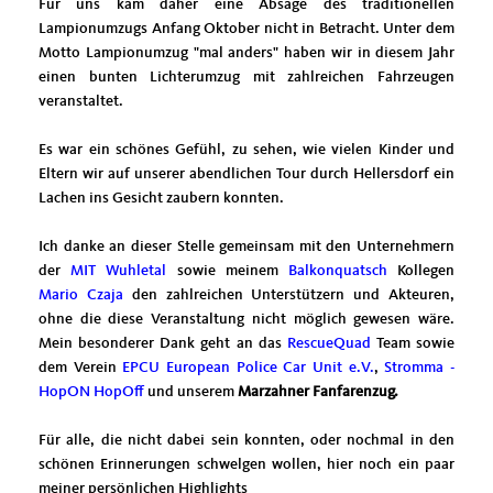
Für uns kam daher eine Absage des traditionellen
Lampionumzugs Anfang Oktober nicht in Betracht. Unter dem
Motto Lampionumzug "mal anders" haben wir in diesem Jahr
einen bunten Lichterumzug mit zahlreichen Fahrzeugen
veranstaltet.
Es war ein schönes Gefühl, zu sehen, wie vielen Kinder und
Eltern wir auf unserer abendlichen Tour durch Hellersdorf ein
Lachen ins Gesicht zaubern konnten.
Ich danke an dieser Stelle gemeinsam mit den Unternehmern
der
MIT Wuhletal
sowie meinem
Balkonquatsch
Kollegen
Mario Czaja
den zahlreichen Unterstützern und Akteuren,
ohne die diese Veranstaltung nicht möglich gewesen wäre.
Mein besonderer Dank geht an das
RescueQuad
Team sowie
dem Verein
EPCU European Police Car Unit e.V.
,
Stromma -
HopON HopOff
und unserem
Marzahner Fanfarenzug.
Für alle, die nicht dabei sein konnten, oder nochmal in den
schönen Erinnerungen schwelgen wollen, hier noch ein paar
meiner persönlichen Highlights