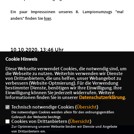
Ein paar Impressoinen unseres 8. Lampionumzugs "mal
anders" finden Sie
hier
.
10.10.2020, 13:46 Uhr
Cookie Hinweis
Diese Webseite verwendet Cookies, die notwendig sind, um
die Webseite zu nutzen. Weiterhin verwenden wir Dienste
von Drittanbietern, die uns helfen, unser Webangebot zu
verbessern (Website-Optmierung). Für die Verwendung
bestimmter Dienste, benötigen wir Ihre Einwilligung. Ihre
Einwilligung können Sie jederzeit widerrufen. Weitere
Informationen finden Sie in unserer
Datenschutzerklärung
.
IMPRESSUM
DATENSCHUTZ
Technisch notwendige Cookies (
Übersicht
)
KONTAKT
Die notwendigen Cookies werden allein für den ordnungsgemäßen
Gebrauch der Webseite benötigt.
Cookies von Drittanbietern (
Übersicht
)
Zur Optimierung unserer Webseite binden wir Dienste und Angebote
@2026 Alexander J. Herrmann -
von Drittanbietern ein.