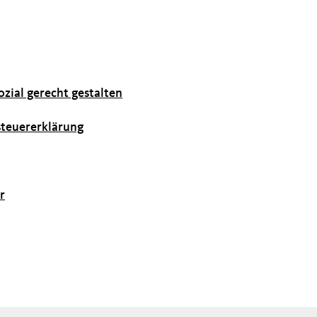
zial gerecht gestalten
steuererklärung
r