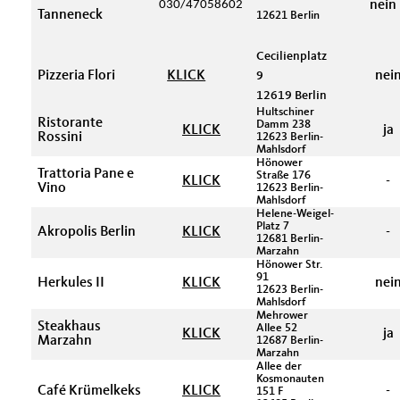
030/47058602
nein
Tanneneck
12621 Berlin
Cecilienplatz
Pizzeria Flori
KLICK
nei
9
12619 Berlin
Hultschiner
Ristorante
Damm 238
KLICK
ja
Rossini
12623 Berlin-
Mahlsdorf
Hönower
Trattoria Pane e
Straße 176
KLICK
-
Vino
12623 Berlin-
Mahlsdorf
Helene-Weigel-
Platz 7
Akropolis Berlin
KLICK
-
12681 Berlin-
Marzahn
Hönower Str.
91
Herkules II
KLICK
nei
12623 Berlin-
Mahlsdorf
Mehrower
Steakhaus
Allee 52
KLICK
ja
Marzahn
12687 Berlin-
Marzahn
Allee der
Kosmonauten
Café Krümelkeks
KLICK
-
151 F