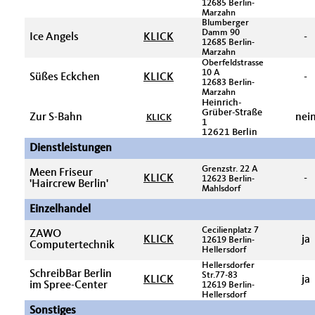
12685 Berlin-
Marzahn
Blumberger
Damm 90
Ice Angels
KLICK
-
12685 Berlin-
Marzahn
Oberfeldstrasse
10 A
Süßes Eckchen
KLICK
-
12683 Berlin-
Marzahn
Heinrich-
Grüber-Straße
Zur S-Bahn
nei
KLICK
1
12621 Berlin
Dienstleistungen
Grenzstr. 22 A
Meen Friseur
KLICK
-
12623 Berlin-
'Haircrew Berlin'
Mahlsdorf
Einzelhandel
Cecilienplatz 7
ZAWO
KLICK
ja
12619 Berlin-
Computertechnik
Hellersdorf
Hellersdorfer
SchreibBar Berlin
Str.77-83
KLICK
ja
im Spree-Center
12619 Berlin-
Hellersdorf
Sonstiges