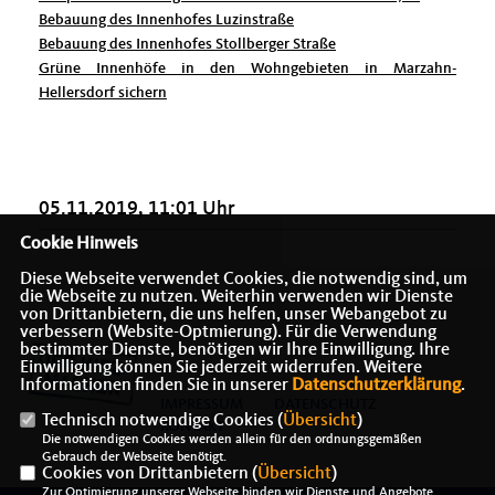
Bebauung des Innenhofes Luzinstraße
Bebauung des Innenhofes Stollberger Straße
Grüne Innenhöfe in den Wohngebieten in Marzahn-
Hellersdorf sichern
05.11.2019, 11:01 Uhr
Cookie Hinweis
Diese Webseite verwendet Cookies, die notwendig sind, um
die Webseite zu nutzen. Weiterhin verwenden wir Dienste
von Drittanbietern, die uns helfen, unser Webangebot zu
verbessern (Website-Optmierung). Für die Verwendung
bestimmter Dienste, benötigen wir Ihre Einwilligung. Ihre
Einwilligung können Sie jederzeit widerrufen. Weitere
Informationen finden Sie in unserer
Datenschutzerklärung
.
IMPRESSUM
DATENSCHUTZ
Technisch notwendige Cookies (
Übersicht
)
KONTAKT
Die notwendigen Cookies werden allein für den ordnungsgemäßen
Gebrauch der Webseite benötigt.
Cookies von Drittanbietern (
Übersicht
)
Zur Optimierung unserer Webseite binden wir Dienste und Angebote