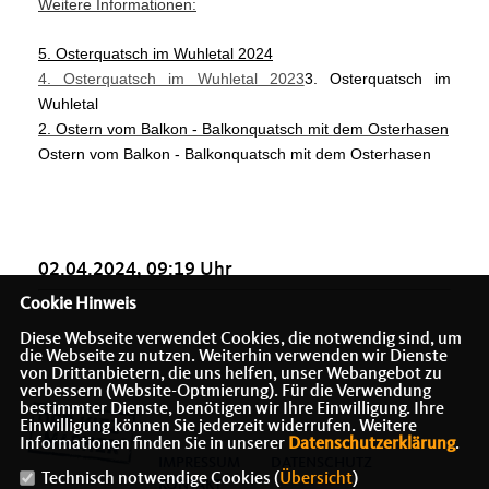
Weitere Informationen:
5. Osterquatsch im Wuhletal 2024
4. Osterquatsch im Wuhletal 2023
3. Osterquatsch im
Wuhletal
2. Ostern vom Balkon - Balkonquatsch mit dem Osterhasen
Ostern vom Balkon - Balkonquatsch mit dem Osterhasen
02.04.2024, 09:19 Uhr
Cookie Hinweis
Diese Webseite verwendet Cookies, die notwendig sind, um
die Webseite zu nutzen. Weiterhin verwenden wir Dienste
von Drittanbietern, die uns helfen, unser Webangebot zu
verbessern (Website-Optmierung). Für die Verwendung
bestimmter Dienste, benötigen wir Ihre Einwilligung. Ihre
Einwilligung können Sie jederzeit widerrufen. Weitere
Informationen finden Sie in unserer
Datenschutzerklärung
.
IMPRESSUM
DATENSCHUTZ
Technisch notwendige Cookies (
Übersicht
)
KONTAKT