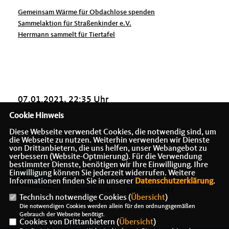
Gemeinsam Wärme für Obdachlose spenden
Sammelaktion für Straßenkinder e.V.
Herrmann sammelt für Tiertafel
07.01.2021, 22:35 Uhr
Cookie Hinweis
Diese Webseite verwendet Cookies, die notwendig sind, um
die Webseite zu nutzen. Weiterhin verwenden wir Dienste
von Drittanbietern, die uns helfen, unser Webangebot zu
verbessern (Website-Optmierung). Für die Verwendung
bestimmter Dienste, benötigen wir Ihre Einwilligung. Ihre
Einwilligung können Sie jederzeit widerrufen. Weitere
Informationen finden Sie in unserer
Datenschutzerklärung
.
IMPRESSUM
DATENSCHUTZ
Technisch notwendige Cookies (
Übersicht
)
KONTAKT
Die notwendigen Cookies werden allein für den ordnungsgemäßen
Gebrauch der Webseite benötigt.
Cookies von Drittanbietern (
Übersicht
)