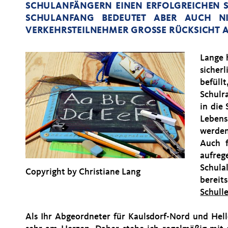
SCHULANFÄNGERN EINEN ERFOLGREICHEN STA
CHULANFANG BEDEUTET ABER AUCH NIC
ERKEHRSTEILNEHMER GROSSE RÜCKSICHT AU
Lange 
sicherl
befül
Schulr
in die 
Lebens
werden
Auch f
aufre
Schula
Copyright by Christiane Lang
berei
Schull
Als Ihr Abgeordneter für Kaulsdorf-Nord und Hell