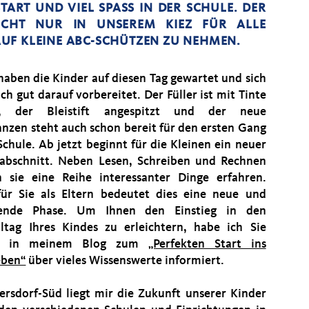
RT UND VIEL SPASS IN DER SCHULE. DER S
HT NUR IN UNSEREM KIEZ FÜR ALLE V
F KLEINE ABC-SCHÜTZEN ZU NEHMEN.
haben die Kinder auf diesen Tag gewartet und sich
ich gut darauf vorbereitet. Der Füller ist mit Tinte
lt, der Bleistift angespitzt und der neue
anzen steht auch schon bereit für den ersten Gang
Schule. Ab jetzt beginnt für die Kleinen ein neuer
abschnitt. Neben Lesen, Schreiben und Rechnen
 sie eine Reihe interessanter Dinge erfahren.
ür Sie als Eltern bedeutet dies eine neue und
gende Phase. Um Ihnen den Einstieg in den
lltag Ihres Kindes zu erleichtern, habe ich Sie
ts in meinem Blog zum
Perfekten Start ins
eben“
über vieles Wissenswerte informiert.
ersdorf-Süd liegt mir die Zukunft unserer Kinder