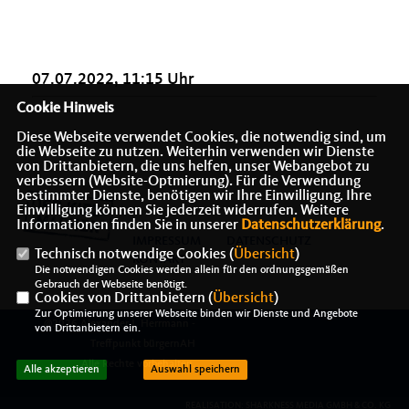
07.07.2022, 11:15 Uhr
Cookie Hinweis
Diese Webseite verwendet Cookies, die notwendig sind, um
die Webseite zu nutzen. Weiterhin verwenden wir Dienste
von Drittanbietern, die uns helfen, unser Webangebot zu
verbessern (Website-Optmierung). Für die Verwendung
bestimmter Dienste, benötigen wir Ihre Einwilligung. Ihre
Einwilligung können Sie jederzeit widerrufen. Weitere
Informationen finden Sie in unserer
Datenschutzerklärung
.
IMPRESSUM
DATENSCHUTZ
Technisch notwendige Cookies (
Übersicht
)
KONTAKT
Die notwendigen Cookies werden allein für den ordnungsgemäßen
Gebrauch der Webseite benötigt.
Cookies von Drittanbietern (
Übersicht
)
Zur Optimierung unserer Webseite binden wir Dienste und Angebote
@2026 Alexander J. Herrmann -
von Drittanbietern ein.
Treffpunkt bürgernAH
Alle Rechte vorbehalten.
Alle akzeptieren
Auswahl speichern
REALISATION: SHARKNESS MEDIA GMBH & CO. KG