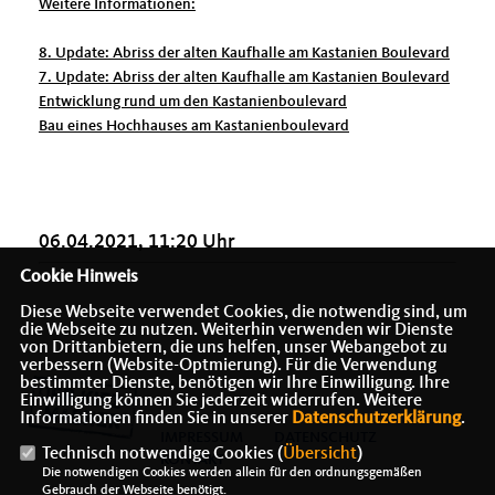
Weitere Informationen:
8. Update: Abriss der alten Kaufhalle am Kastanien Boulevard
7. Update: Abriss der alten Kaufhalle am Kastanien Boulevard
Entwicklung rund um den Kastanienboulevard
Bau eines Hochhauses am Kastanienboulevard
06.04.2021, 11:20 Uhr
Cookie Hinweis
Diese Webseite verwendet Cookies, die notwendig sind, um
die Webseite zu nutzen. Weiterhin verwenden wir Dienste
von Drittanbietern, die uns helfen, unser Webangebot zu
verbessern (Website-Optmierung). Für die Verwendung
bestimmter Dienste, benötigen wir Ihre Einwilligung. Ihre
Einwilligung können Sie jederzeit widerrufen. Weitere
Informationen finden Sie in unserer
Datenschutzerklärung
.
IMPRESSUM
DATENSCHUTZ
Technisch notwendige Cookies (
Übersicht
)
KONTAKT
Die notwendigen Cookies werden allein für den ordnungsgemäßen
Gebrauch der Webseite benötigt.