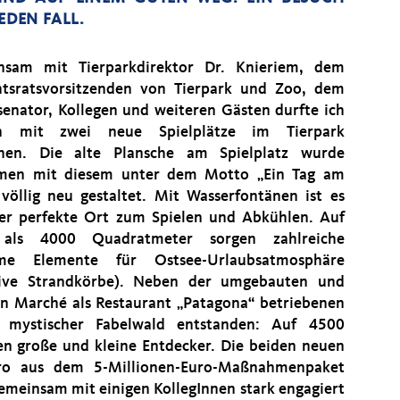
EDEN FALL.
nsam mit Tierparkdirektor Dr. Knieriem, dem
htsratsvorsitzenden von Tierpark und Zoo, dem
senator, Kollegen und weiteren Gästen durfte ich
rn mit zwei neue Spielplätze im Tierpark
ihen. Die alte Plansche am Spielplatz wurde
men mit diesem unter dem Motto „Ein Tag am
völlig neu gestaltet. Mit Wasserfontänen ist es
der perfekte Ort zum Spielen und Abkühlen. Auf
als 4000 Quadratmeter sorgen zahlreiche
ime Elemente für Ostsee-Urlaubsatmosphäre
sive Strandkörbe). Neben der umgebauten und
n Marché als Restaurant „Patagona“ betriebenen
in mystischer Fabelwald entstanden: Auf 4500
n große und kleine Entdecker. Die beiden neuen
uro aus dem 5-Millionen-Euro-Maßnahmenpaket
gemeinsam mit einigen KollegInnen stark engagiert