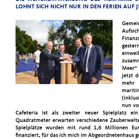
LOHNT SICH NICHT NUR IN DEN FERIEN AUF J
Gemei
Aufsic
Finanz
geste
einwe
zusam
Meer“ 
jetzt 
mehr 
marit
(inklu
nun vo
Cafeteria ist als zweiter neuer Spielplatz e
Quadratmeter erwarten verschiedene Zauberwelte
Spielplätze wurden mit rund 1,6 Millionen E
finanziert, für das ich mich im Abgeordnetenhaus 