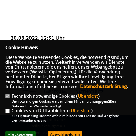
20.08.2022, 12:51 Uhr
Cookie Hinweis
Diese Webseite verwendet Cookies, die notwendig sind, um
die Webseite zu nutzen. Weiterhin verwenden wir Dienste
von Drittanbietern, die uns helfen, unser Webangebot zu
verbessern (Website-Optmierung). Für die Verwendung
bestimmter Dienste, benötigen wir Ihre Einwilligung. Ihre
Einwilligung können Sie jederzeit widerrufen. Weitere
Informationen finden Sie in unserer
Datenschutzerklärung
.
IMPRESSUM
DATENSCHUTZ
Technisch notwendige Cookies (
Übersicht
)
KONTAKT
Die notwendigen Cookies werden allein für den ordnungsgemäßen
Gebrauch der Webseite benötigt.
Cookies von Drittanbietern (
Übersicht
)
Zur Optimierung unserer Webseite binden wir Dienste und Angebote
@2026 Alexander J. Herrmann -
von Drittanbietern ein.
Treffpunkt bürgernAH
Alle Rechte vorbehalten.
Alle akzeptieren
Auswahl speichern