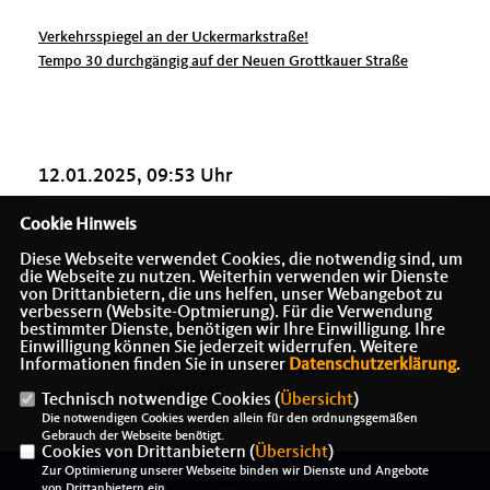
Verkehrsspiegel an der Uckermarkstraße!
Tempo 30 durchgängig auf der Neuen Grottkauer Straße
12.01.2025, 09:53 Uhr
Cookie Hinweis
Diese Webseite verwendet Cookies, die notwendig sind, um
die Webseite zu nutzen. Weiterhin verwenden wir Dienste
von Drittanbietern, die uns helfen, unser Webangebot zu
verbessern (Website-Optmierung). Für die Verwendung
bestimmter Dienste, benötigen wir Ihre Einwilligung. Ihre
Einwilligung können Sie jederzeit widerrufen. Weitere
Informationen finden Sie in unserer
Datenschutzerklärung
.
IMPRESSUM
DATENSCHUTZ
KONTAKT
Technisch notwendige Cookies (
Übersicht
)
Die notwendigen Cookies werden allein für den ordnungsgemäßen
Gebrauch der Webseite benötigt.
Cookies von Drittanbietern (
Übersicht
)
@2026 Alexander J. Herrmann -
Zur Optimierung unserer Webseite binden wir Dienste und Angebote
von Drittanbietern ein.