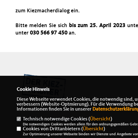
zum Kiezmacherdialog ein.
Bitte melden Sie sich
bis zum 25. April 2023
unt
unter
030 566 97 450
an.
Cookie Hinweis
Diese Webseite verwendet Cookies, die notwendig sind, u
verbessern (Website-Optmierung). Für die Verwendung best
Informationen finden Sie in unserer
Datenschutzerklärun
Technisch notwendige Cookies (
Übersicht
)
IMPRESSUM
DATENSCHUTZ
KONTAKT
Die notwendigen Cookies werden allein für den ordnungsgemäßen Gebra
Cookies von Drittanbietern (
Übersicht
)
Zur Optimierung unserer Webseite binden wir Dienste und Angebote von 