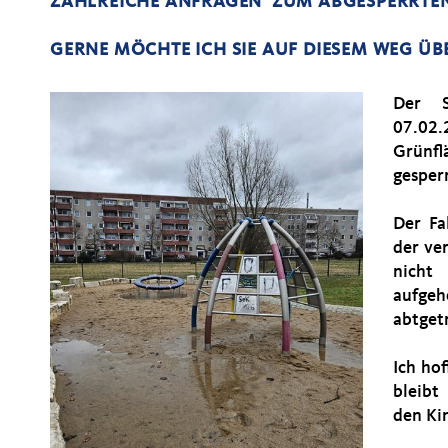
ZAHLREICHE ANFRAGEN ZUM ABGESPERRTEN 
GERNE MÖCHTE ICH SIE AUF DIESEM WEG ÜB
Der S
07.0
Grünf
gesper
Der Fa
der ve
nicht
aufge
abtget
Ich ho
bleibt
den Ki