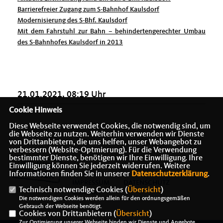
Barrierefreier Zugang zum S-Bahnhof Kaulsdorf
Modernisierung des S-Bhf. Kaulsdorf
Mit dem Fahrstuhl zur Bahn – behindertengerechter Umbau
des S-Bahnhofes Kaulsdorf in 2013
21.01.2021, 08:19 Uhr
Cookie Hinweis
Diese Webseite verwendet Cookies, die notwendig sind, um
die Webseite zu nutzen. Weiterhin verwenden wir Dienste
von Drittanbietern, die uns helfen, unser Webangebot zu
verbessern (Website-Optmierung). Für die Verwendung
bestimmter Dienste, benötigen wir Ihre Einwilligung. Ihre
Einwilligung können Sie jederzeit widerrufen. Weitere
Informationen finden Sie in unserer
Datenschutzerklärung
.
IMPRESSUM
DATENSCHUTZ
Technisch notwendige Cookies (
Übersicht
)
KONTAKT
Die notwendigen Cookies werden allein für den ordnungsgemäßen
Gebrauch der Webseite benötigt.
Cookies von Drittanbietern (
Übersicht
)
Zur Optimierung unserer Webseite binden wir Dienste und Angebote