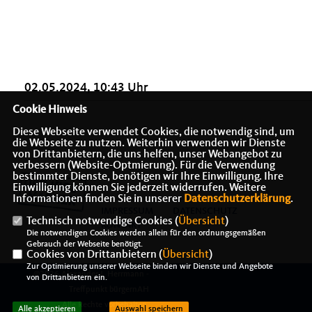
02.05.2024, 10:43 Uhr
Cookie Hinweis
Diese Webseite verwendet Cookies, die notwendig sind, um
die Webseite zu nutzen. Weiterhin verwenden wir Dienste
von Drittanbietern, die uns helfen, unser Webangebot zu
verbessern (Website-Optmierung). Für die Verwendung
bestimmter Dienste, benötigen wir Ihre Einwilligung. Ihre
Einwilligung können Sie jederzeit widerrufen. Weitere
Informationen finden Sie in unserer
Datenschutzerklärung
.
IMPRESSUM
DATENSCHUTZ
Technisch notwendige Cookies (
Übersicht
)
KONTAKT
Die notwendigen Cookies werden allein für den ordnungsgemäßen
Gebrauch der Webseite benötigt.
Cookies von Drittanbietern (
Übersicht
)
Zur Optimierung unserer Webseite binden wir Dienste und Angebote
@2026 Alexander J. Herrmann -
von Drittanbietern ein.
Treffpunkt bürgernAH
Alle Rechte vorbehalten.
Alle akzeptieren
Auswahl speichern