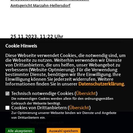
Amtsgericht Marzahn-Hellersdorf
25.11.2023, 11:22 Uhr
Cookie Hinweis
Diese Webseite verwendet Cookies, die notwendig sind, um
die Webseite zu nutzen. Weiterhin verwenden wir Dienste
von Drittanbietern, die uns helfen, unser Webangebot zu
verbessern (Website-Optmierung). Für die Verwendung
bestimmter Dienste, benötigen wir Ihre Einwilligung. Ihre
Einwilligung können Sie jederzeit widerrufen. Weitere
Informationen finden Sie in unserer
Datenschutzerklärung
.
IMPRESSUM
DATENSCHUTZ
Technisch notwendige Cookies (
Übersicht
)
KONTAKT
Die notwendigen Cookies werden allein für den ordnungsgemäßen
Gebrauch der Webseite benötigt.
Cookies von Drittanbietern (
Übersicht
)
Zur Optimierung unserer Webseite binden wir Dienste und Angebote
@2026 Alexander J. Herrmann -
von Drittanbietern ein.
Treffpunkt bürgernAH
Alle Rechte vorbehalten.
Alle akzeptieren
Auswahl speichern