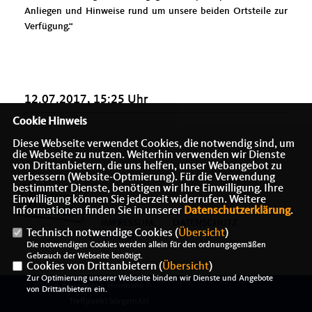
Anliegen und Hinweise rund um unsere beiden Ortsteile zur
Verfügung.“
12.07.2017, 15:25 Uhr
Cookie Hinweis
Diese Webseite verwendet Cookies, die notwendig sind, um
die Webseite zu nutzen. Weiterhin verwenden wir Dienste
von Drittanbietern, die uns helfen, unser Webangebot zu
verbessern (Website-Optmierung). Für die Verwendung
bestimmter Dienste, benötigen wir Ihre Einwilligung. Ihre
Einwilligung können Sie jederzeit widerrufen. Weitere
Informationen finden Sie in unserer
Datenschutzerklärung
.
IMPRESSUM
DATENSCHUTZ
Technisch notwendige Cookies (
Übersicht
)
KONTAKT
Die notwendigen Cookies werden allein für den ordnungsgemäßen
Gebrauch der Webseite benötigt.
Cookies von Drittanbietern (
Übersicht
)
Zur Optimierung unserer Webseite binden wir Dienste und Angebote
@2026 Alexander J. Herrmann -
von Drittanbietern ein.
Treffpunkt bürgernAH