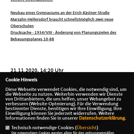
Neubau eines Gymnasiums an der Erich-Kästner-Straße
Marzahn-Hellersdorf braucht schnellstmöglich zwei neue
Oberschulen
Drucksache - 1934/VIII - Änderung von Planungszielen des
Bebauungsplanes 10-88
21.11.2020, 14:20 Uhr
Cookie Hinweis
Diese Webseite verwendet Cookies, die notwendig sind, um
die Webseite zu nutzen. Weiterhin verwenden wir Dienste
von Drittanbietern, die uns helfen, unser Webangebot zu
verbessern (Website-Optmierung). Für die Verwendung
bestimmter Dienste, benötigen wir Ihre Einwilligung. Ihre
Einwilligung können Sie jederzeit widerrufen. Weitere
Informationen finden Sie in unserer
Datenschutzerklärung
.
IMPRESSUM
DATENSCHUTZ
Technisch notwendige Cookies (
Übersicht
)
KONTAKT
Die notwendigen Cookies werden allein für den ordnungsgemäßen