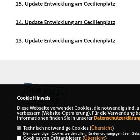
15. Update Entwicklung am Cecilienplatz
14. Update Entwicklung am Cecilienplatz
13. Update Entwicklung am Cecilienplatz
Cookie Hinweis
Diese Webseite verwendet Cookies, die notwendig sind, u
verbessern (Website-Optmierung). Für die Verwendung best
Informationen finden Sie in unserer
Datenschutzerklärun
Technisch notwendige Cookies (
Übersicht
)
IMPRESSUM
DATENSCHUTZ
KONTAKT
Die notwendigen Cookies werden allein für den ordnungsgemäßen Gebra
Cookies von Drittanbietern (
Übersicht
)