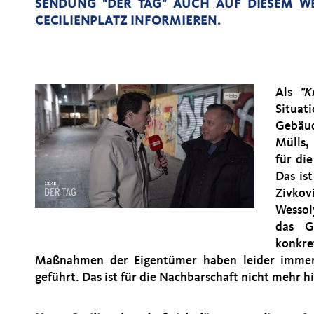
SENDUNG "DER TAG" AUCH AUF DIESEM W
CECILIENPLATZ INFORMIEREN.
Als
"K
Situat
Gebäud
Mülls,
für di
Das is
Zivkov
Wessol
das G
konkre
Maßnahmen der Eigentümer haben leider immer 
geführt. Das ist für die Nachbarschaft nicht mehr 