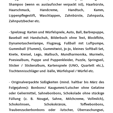
Shampoo (wenn es auslaufsicher verpackt ist), Haarbürste,
Haarschmuck, Handcreme, Handtuch, Kamm,
Lippenpflegestift, Waschlappen, Zahnbürste, Zahnpasta,
Zahnputzbecher etc.
- Spielzeug: Karten und Würfelspiele, Auto, Ball, Barbiepuppe,
Baseball mit Handschuh, Bilderbuch ohne Text, Blockflöte,
Dynamotaschenlampe, Flugzeug, Fußball mit Luftpumpe,
Gummiball (Flummi), Gummitwist, Jo-Jo, kleines Softball-Set,
Knete, Kreisel, Lego, Malbuch, Mundharmonika, Murmeln,
Poesiealbum, Puppe und Puppenkleider, Puzzle, Springseil,
Sticker / Stickeralbum, Kartenspiele (UNO, Quartett etc.),
Tischtennisschläger und -bälle, Würfelspiel / Würfel etc.
- Originalverpackte Süßigkeiten (mind. haltbar bis März des
Folgejahres): Bonbons/ Kaugummi/Lutscher ohne Gelatine
oder Geliermittel, Sahnebonbons, Schokolade ohne stückige
Füllung (z. B. Nougat, Sahne, Milchcreme, Vollmilch),
Schokolinsen, Schokokränze, Toffeebonbons,
Traubenzuckerbonbons oder -lutscher, Überraschungsei,