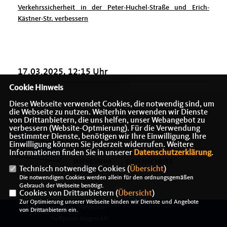
Verkehrssicherheit in der Peter-Huchel-Straße und Erich-
Kästner-Str. verbessern
17.03.2025, 12:15 Uhr
Cookie Hinweis
Diese Webseite verwendet Cookies, die notwendig sind, um
die Webseite zu nutzen. Weiterhin verwenden wir Dienste
von Drittanbietern, die uns helfen, unser Webangebot zu
verbessern (Website-Optmierung). Für die Verwendung
bestimmter Dienste, benötigen wir Ihre Einwilligung. Ihre
Einwilligung können Sie jederzeit widerrufen. Weitere
Informationen finden Sie in unserer
Datenschutzerklärung
.
IMPRESSUM
DATENSCHUTZ
Technisch notwendige Cookies (
Übersicht
)
KONTAKT
Die notwendigen Cookies werden allein für den ordnungsgemäßen
Gebrauch der Webseite benötigt.
Cookies von Drittanbietern (
Übersicht
)
Zur Optimierung unserer Webseite binden wir Dienste und Angebote
@2026 Alexander J. Herrmann -
von Drittanbietern ein.
Treffpunkt bürgernAH