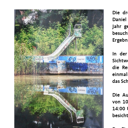
Die dr
Danie
Jahr g
besuch
Ergebni
In der
Sichtw
die Re
einmal
das Sc
Die Au
von 10
14:00 
besich