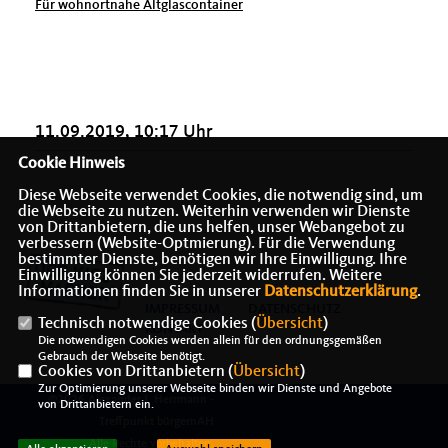
Für wohnortnahe Altglascontainer
11.09.2019, 10:17 Uhr
Cookie Hinweis
Diese Webseite verwendet Cookies, die notwendig sind, um
die Webseite zu nutzen. Weiterhin verwenden wir Dienste
von Drittanbietern, die uns helfen, unser Webangebot zu
verbessern (Website-Optmierung). Für die Verwendung
bestimmter Dienste, benötigen wir Ihre Einwilligung. Ihre
Einwilligung können Sie jederzeit widerrufen. Weitere
Informationen finden Sie in unserer
Datenschutzerklärung
.
IMPRESSUM
DATENSCHUTZ
Technisch notwendige Cookies (
Übersicht
)
KONTAKT
Die notwendigen Cookies werden allein für den ordnungsgemäßen
Gebrauch der Webseite benötigt.
Cookies von Drittanbietern (
Übersicht
)
Zur Optimierung unserer Webseite binden wir Dienste und Angebote
@2026 Alexander J. Herrmann -
von Drittanbietern ein.
Treffpunkt bürgernAH
Alle Rechte vorbehalten.