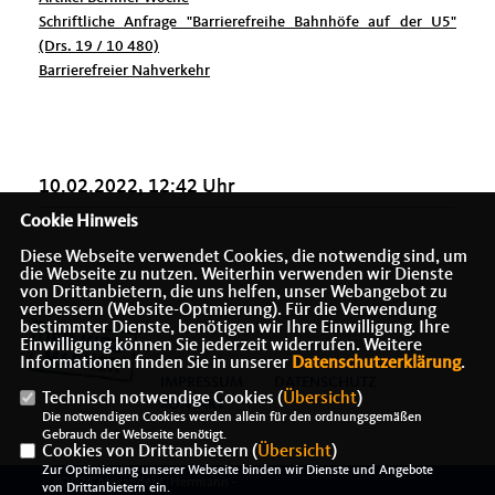
Schriftliche Anfrage "Barrierefreihe Bahnhöfe auf der U5"
(Drs. 19 / 10 480)
Barrierefreier Nahverkehr
10.02.2022, 12:42 Uhr
Cookie Hinweis
Diese Webseite verwendet Cookies, die notwendig sind, um
die Webseite zu nutzen. Weiterhin verwenden wir Dienste
von Drittanbietern, die uns helfen, unser Webangebot zu
verbessern (Website-Optmierung). Für die Verwendung
bestimmter Dienste, benötigen wir Ihre Einwilligung. Ihre
Einwilligung können Sie jederzeit widerrufen. Weitere
Informationen finden Sie in unserer
Datenschutzerklärung
.
IMPRESSUM
DATENSCHUTZ
Technisch notwendige Cookies (
Übersicht
)
KONTAKT
Die notwendigen Cookies werden allein für den ordnungsgemäßen
Gebrauch der Webseite benötigt.
Cookies von Drittanbietern (
Übersicht
)
Zur Optimierung unserer Webseite binden wir Dienste und Angebote
@2026 Alexander J. Herrmann -
von Drittanbietern ein.