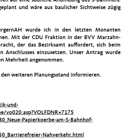
en auf eine südliche Anbindung des S-Bahnhofs.
eplant und wäre aus baulicher Sichtweise zügig
bürgernAH wurde ich in den letzten Monanten
chen. Mit der CDU Fraktion in der BVV Marzahn-
racht, der das Bezirksamt auffordert, sich beim
hen Anschlusses einzusetzen. Unser Antrag wurde
oßen Mehrheit angenommen.
er den weiteren Planungsstand informieren.
tik-und-
line/vo020.asp?VOLFDNR=7175
180_Neue-Papierkoerbe-am-S-Bahnhof-
50_Barrierefreier-Nahverkehr.html