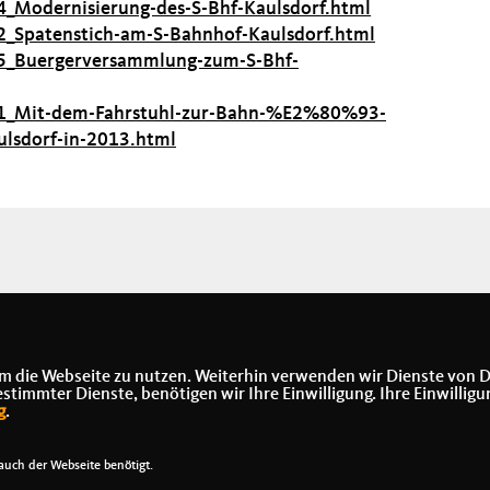
4_Modernisierung-des-S-Bhf-Kaulsdorf.html
2_Spatenstich-am-S-Bahnhof-Kaulsdorf.html
55_Buergerversammlung-zum-S-Bhf-
_41_Mit-dem-Fahrstuhl-zur-Bahn-%E2%80%93-
lsdorf-in-2013.html
m die Webseite zu nutzen. Weiterhin verwenden wir Dienste von D
immter Dienste, benötigen wir Ihre Einwilligung. Ihre Einwilligu
g
.
uch der Webseite benötigt.