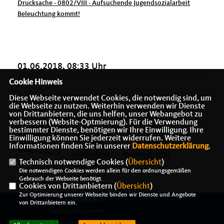
Drucksache - 0802/VIII - Aufsuchende Jugendsozialarbeit
Beleuchtung kommt!
01.06.2018, 08:33 Uhr
Cookie Hinweis
Diese Webseite verwendet Cookies, die notwendig sind, um
die Webseite zu nutzen. Weiterhin verwenden wir Dienste
von Drittanbietern, die uns helfen, unser Webangebot zu
verbessern (Website-Optmierung). Für die Verwendung
bestimmter Dienste, benötigen wir Ihre Einwilligung. Ihre
Einwilligung können Sie jederzeit widerrufen. Weitere
Informationen finden Sie in unserer
Datenschutzerklärung
.
IMPRESSUM
DATENSCHUTZ
Technisch notwendige Cookies (
Übersicht
)
KONTAKT
Die notwendigen Cookies werden allein für den ordnungsgemäßen
Gebrauch der Webseite benötigt.
Cookies von Drittanbietern (
Übersicht
)
Zur Optimierung unserer Webseite binden wir Dienste und Angebote
@2026 Alexander J. Herrmann -
von Drittanbietern ein.
Treffpunkt bürgernAH
Alle Rechte vorbehalten.