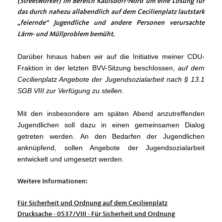
(Streetworker) im Bereich Kaulsdorf-Nord um eine Lösung für
das durch nahezu allabendlich auf dem Cecilienplatz lautstark
feiernde“ Jugendliche und andere Personen verursachte
Lärm- und Müllproblem bemüht.
Darüber hinaus haben wir auf die Initiative meiner CDU-
Fraktion in der letzten BVV-Sitzung beschlossen,
auf dem
Cecilienplatz Angebote der Jugendsozialarbeit nach §
13.1
SGB VIII zur Verfü
gung zu stellen
.
Mit den insbesondere am spä
ten Abend anzutref
fenden
Jugendlichen soll dazu in einen gemeinsamen Dialog
getreten werden. An den Bedarfen der Jugendlichen
anknü
pfend,
sollen Angebote der Jugendsozialarbeit
entwickelt und umgesetzt werden
.
Weitere Informationen:
Für Sicherheit und Ordnung auf dem Cecilienplatz
Drucksache - 0537/VIII - Für Sicherheit und Ordnung