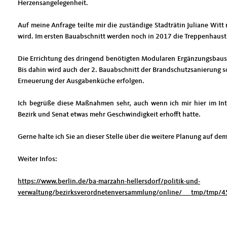
Herzensangelegenheit.
Auf meine Anfrage teilte mir die zuständige Stadträtin Juliane Witt 
wird. Im ersten Bauabschnitt werden noch in 2017 die Treppenhaus
Die Errichtung des dringend benötigten Modularen Ergänzungsbaus (
Bis dahin wird auch der 2. Bauabschnitt der Brandschutzsanierung
Erneuerung der Ausgabenküche erfolgen.
Ich begrüße diese Maßnahmen sehr, auch wenn ich mir hier im In
Bezirk und Senat etwas mehr Geschwindigkeit erhofft hatte.
Gerne halte ich Sie an dieser Stelle über die weitere Planung auf de
Weiter Infos:
https://www.berlin.de/ba-marzahn-hellersdorf/politik-und-
verwaltung/bezirksverordnetenversammlung/online/___tmp/tm