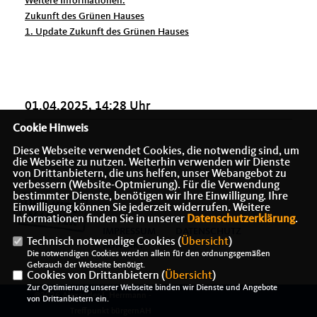
Weitere Informationen:
Zukunft des Grünen Hauses
1. Update Zukunft des Grünen Hauses
01.04.2025, 14:28 Uhr
Cookie Hinweis
Diese Webseite verwendet Cookies, die notwendig sind, um
die Webseite zu nutzen. Weiterhin verwenden wir Dienste
von Drittanbietern, die uns helfen, unser Webangebot zu
verbessern (Website-Optmierung). Für die Verwendung
bestimmter Dienste, benötigen wir Ihre Einwilligung. Ihre
Einwilligung können Sie jederzeit widerrufen. Weitere
Informationen finden Sie in unserer
Datenschutzerklärung
.
IMPRESSUM
DATENSCHUTZ
Technisch notwendige Cookies (
Übersicht
)
KONTAKT
Die notwendigen Cookies werden allein für den ordnungsgemäßen
Gebrauch der Webseite benötigt.
Cookies von Drittanbietern (
Übersicht
)
Zur Optimierung unserer Webseite binden wir Dienste und Angebote
@2026 Alexander J. Herrmann -
von Drittanbietern ein.
Treffpunkt bürgernAH