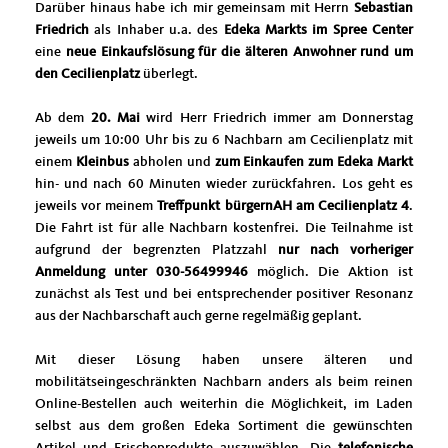
Darüber hinaus habe ich mir gemeinsam mit Herrn
Sebastian
Friedrich
als Inhaber u.a. des
Edeka Markts im Spree Center
eine
neue Einkaufslösung für die älteren Anwohner rund um
den Cecilienplatz
überlegt.
Ab dem
20. Mai
wird Herr Friedrich immer am Donnerstag
jeweils um 10:00 Uhr bis zu 6 Nachbarn am Cecilienplatz mit
einem
Kleinbus
abholen und
zum Einkaufen zum Edeka Markt
hin- und nach 60 Minuten wieder zurückfahren. Los geht es
jeweils vor meinem
Treffpunkt bürgernAH am Cecilienplatz 4
.
Die Fahrt ist für alle Nachbarn kostenfrei. Die Teilnahme ist
aufgrund der begrenzten Platzzahl
nur nach vorheriger
Anmeldung unter 030-56499946
möglich. Die Aktion ist
zunächst als Test und bei entsprechender positiver Resonanz
aus der Nachbarschaft auch gerne regelmäßig geplant.
Mit dieser Lösung haben unsere älteren und
mobilitätseingeschränkten Nachbarn anders als beim reinen
Online-Bestellen auch weiterhin die Möglichkeit, im Laden
selbst aus dem großen Edeka Sortiment die gewünschten
Artikel und Frischeprodukte auszuwählen. Die
telefonische