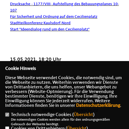
Drucksache - 1177/VIII- Aufstellung des Bebauungsplanes 10-
107
Für Sicherheit und Ordnung auf dem Cecilienplatz
Stadtteilkonferenz Kaulsdorf-Nord
Start "Ideendialog rund um den Cecilienplatz"
15.05.2021, 18:20 Uhr
Cookie Hinweis
Diese Webseite verwendet Cookies, die notwendig sind, um
die Webseite zu nutzen. Weiterhin verwenden wir Dienste
von Drittanbietern, die uns helfen, unser Webangebot zu
verbessern (Website-Optmierung). Für die Verwendung
bestimmter Dienste, benötigen wir Ihre Einwilligung. Ihre
Einwilligung können Sie jederzeit widerrufen. Weitere
Informationen finden Sie in unserer
Datenschutzerklärung
.
IMPRESSUM
DATENSCHUTZ
Technisch notwendige Cookies (
Übersicht
)
KONTAKT
Die notwendigen Cookies werden allein für den ordnungsgemäßen
Gebrauch der Webseite benötigt.
Cookies von Drittanbietern (
Übersicht
)