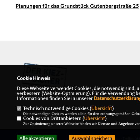
Planungen für das Grundstück Gutenbergstraße 25
Cookie Hinweis
Diese Webseite verwendet Cookies, die notwendig sind, u
verbessern (Website-Optmierung). Für die Verwendung best
Informationen finden Sie in unserer
Datenschutzerklärun
Technisch notwendige Cookies (
Übersicht
)
IMPRESSUM
DATENSCHUTZ
KONTAKT
Die notwendigen Cookies werden allein für den ordnungsgemäßen Gebra
Cookies von Drittanbietern (
Übersicht
)
Zur Optimierung unserer Webseite binden wir Dienste und Angebote von 
Alle akzeptieren
Auswahl speichern
@2026 Alexander J. Herrmann - Treffpunk