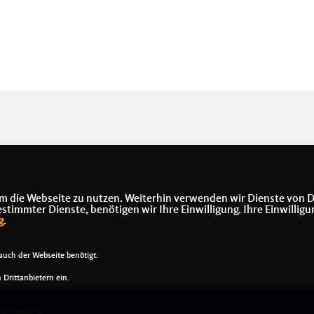
m die Webseite zu nutzen. Weiterhin verwenden wir Dienste von D
immter Dienste, benötigen wir Ihre Einwilligung. Ihre Einwilligu
g
.
uch der Webseite benötigt.
Drittanbietern ein.
t bürgernAH