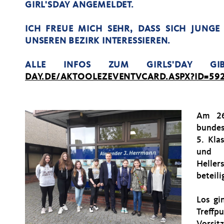
GIRL'SDAY ANGEMELDET.
ICH FREUE MICH SEHR, DASS SICH JUNG
UNSEREN BEZIRK INTERESSIEREN.
ALLE INFOS ZUM GIRLS'DAY 
DAY.DE/AKTOOLEZEVENTVCARD.ASPX?ID=59
Am 26
bundes
5. Kla
und B
Heller
beteili
Los gi
Treff
Vors