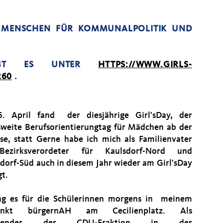
E MENSCHEN FÜR KOMMUNALPOLITIK UND
GIBT ES UNTER
HTTPS://WWW.GIRLS-
260
.
. April fand der diesjährige Girl'sDay, der
weite Berufsorientierungtag für Mädchen ab der
sse, statt Gerne habe ich mich als Familienvater
ezirksverordeter für Kaulsdorf-Nord und
sdorf-Süd auch in diesem Jahr wieder am Girl'sDay
gt.
ng es für die Schülerinnen morgens in meinem
punkt bürgernAH am Cecilienplatz. Als
itzender der CDU-Fraktion in der