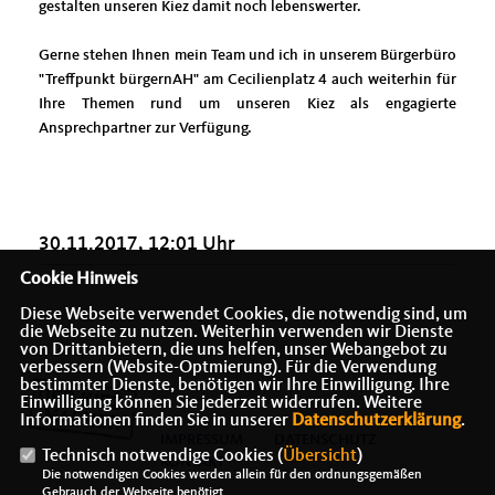
gestalten unseren Kiez damit noch lebenswerter.
Gerne stehen Ihnen mein Team und ich in unserem Bürgerbüro
"Treffpunkt bürgernAH" am Cecilienplatz 4 auch weiterhin für
Ihre Themen rund um unseren Kiez als engagierte
Ansprechpartner zur Verfügung.
30.11.2017, 12:01 Uhr
Cookie Hinweis
Diese Webseite verwendet Cookies, die notwendig sind, um
die Webseite zu nutzen. Weiterhin verwenden wir Dienste
von Drittanbietern, die uns helfen, unser Webangebot zu
verbessern (Website-Optmierung). Für die Verwendung
bestimmter Dienste, benötigen wir Ihre Einwilligung. Ihre
Einwilligung können Sie jederzeit widerrufen. Weitere
Informationen finden Sie in unserer
Datenschutzerklärung
.
IMPRESSUM
DATENSCHUTZ
Technisch notwendige Cookies (
Übersicht
)
KONTAKT
Die notwendigen Cookies werden allein für den ordnungsgemäßen
Gebrauch der Webseite benötigt.