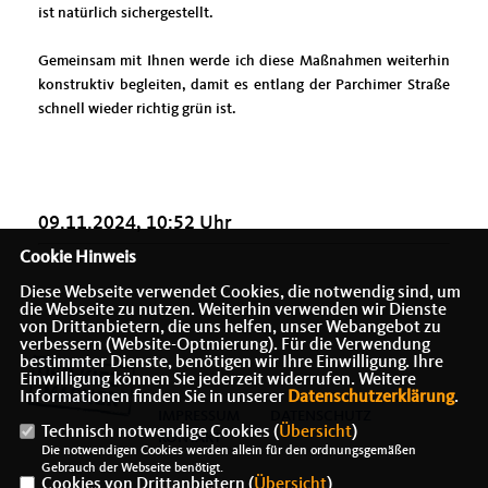
ist natürlich sichergestellt.
Gemeinsam mit Ihnen werde ich diese Maßnahmen weiterhin
konstruktiv begleiten, damit es entlang der Parchimer Straße
schnell wieder richtig grün ist.
09.11.2024, 10:52 Uhr
Cookie Hinweis
Diese Webseite verwendet Cookies, die notwendig sind, um
die Webseite zu nutzen. Weiterhin verwenden wir Dienste
von Drittanbietern, die uns helfen, unser Webangebot zu
verbessern (Website-Optmierung). Für die Verwendung
bestimmter Dienste, benötigen wir Ihre Einwilligung. Ihre
Einwilligung können Sie jederzeit widerrufen. Weitere
Informationen finden Sie in unserer
Datenschutzerklärung
.
IMPRESSUM
DATENSCHUTZ
Technisch notwendige Cookies (
Übersicht
)
KONTAKT
Die notwendigen Cookies werden allein für den ordnungsgemäßen
Gebrauch der Webseite benötigt.
Cookies von Drittanbietern (
Übersicht
)