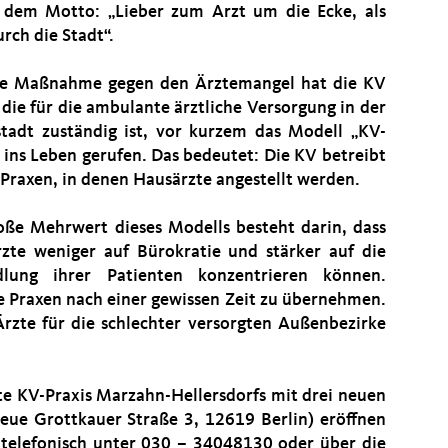
 dem Motto: „Lieber zum Arzt um die Ecke, als
rch die Stadt“.
ne Maßnahme gegen den Ärztemangel hat die KV
 die für die ambulante ärztliche Versorgung in der
tadt zuständig ist, vor kurzem das Modell „KV-
“ ins Leben gerufen. Das bedeutet: Die KV betreibt
 Praxen, in denen Hausärzte angestellt werden.
oße Mehrwert dieses Modells besteht darin, dass
rzte weniger auf Bürokratie und stärker auf die
dlung ihrer Patienten konzentrieren können.
e Praxen nach einer gewissen Zeit zu übernehmen.
rzte für die schlechter versorgten Außenbezirke
ste KV-Praxis Marzahn-Hellersdorfs mit drei neuen
ue Grottkauer Straße 3, 12619 Berlin) eröffnen
 telefonisch unter 030 – 34048130 oder über die