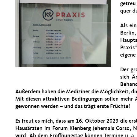
getreu
quer du
Als ei
Berlin,
Haupts
Praxis
eigene
Der gr
sich Ä
Behan
Außerdem haben die Mediziner die Möglichkeit, di
Mit diesen attraktiven Bedingungen sollen mehr Ä
gewonnen werden – und das trägt erste Früchte!
Es freut es mich, dass am 16. Oktober 2023 die er
Hausärzten im Forum Kienberg (ehemals Corso, Ne
wird. Ab dem Eröffnungstag können Termine u. a.