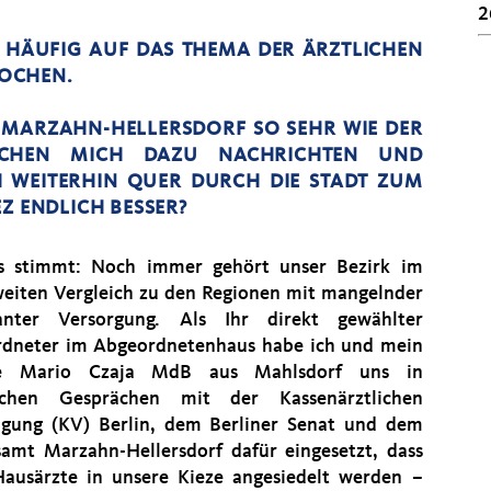
2
 HÄUFIG AUF DAS THEMA DER ÄRZTLICHEN
ROCHEN.
 MARZAHN-HELLERSDORF SO SEHR WIE DER
EICHEN MICH DAZU NACHRICHTEN UND
H WEITERHIN QUER DURCH DIE STADT ZUM
Z ENDLICH BESSER?
s stimmt: Noch immer gehört unser Bezirk im
weiten Vergleich zu den Regionen mit mangelnder
anter Versorgung. Als Ihr direkt gewählter
dneter im Abgeordnetenhaus habe ich und mein
ge Mario Czaja MdB aus Mahlsdorf uns in
eichen Gesprächen mit der Kassenärztlichen
igung (KV) Berlin, dem Berliner Senat und dem
samt Marzahn-Hellersdorf dafür eingesetzt, dass
ausärzte in unsere Kieze angesiedelt werden –