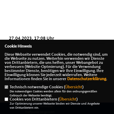
27.04.2023, 17:08 Uhr
Cookie Hinweis
Diese Webseite verwendet Cookies, die notwendig sind, um
die Webseite zu nutzen. Weiterhin verwenden wir Dienste
von Drittanbietern, die uns helfen, unser Webangebot zu
verbessern (Website-Optmierung). Für die Verwendung
bestimmter Dienste, benötigen wir Ihre Einwilligung. Ihre
Einwilligung können Sie jederzeit widerrufen. Weitere
Informationen finden Sie in unserer
Datenschutzerklärung
.
IMPRESSUM
DATENSCHUTZ
Technisch notwendige Cookies (
Übersicht
)
KONTAKT
Die notwendigen Cookies werden allein für den ordnungsgemäßen
Gebrauch der Webseite benötigt.
Cookies von Drittanbietern (
Übersicht
)
Zur Optimierung unserer Webseite binden wir Dienste und Angebote
@2026 Alexander J. Herrmann -
von Drittanbietern ein.
Treffpunkt bürgernAH